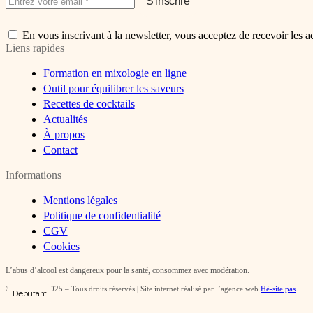
En vous inscrivant à la newsletter, vous acceptez de recevoir les a
Liens rapides
Formation en mixologie en ligne
Outil pour équilibrer les saveurs
Recettes de cocktails
Actualités
À propos
Contact
Informations
Mentions légales
Politique de confidentialité
CGV
Cookies
L’abus d’alcool est dangereux pour la santé, consommez avec modération.
©
Tresdou
– 2025 – Tous droits réservés | Site internet réalisé par l’agence web
Hé-site pas
Débutant
Débutant