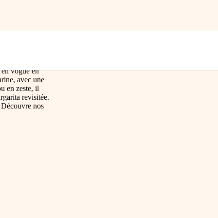
s en vogue en
arine, avec une
 en zeste, il
garita revisitée.
. Découvre nos