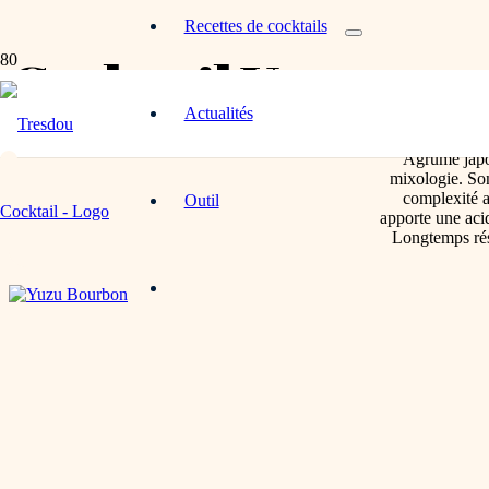
Recettes de cocktails
Cocktail Yuzu
Actualités
Agrume japon
mixologie. Son
complexité a
Outil
apporte une acid
Longtemps rés