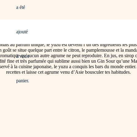
a été
ajouté
ais au parfum unique, le yuzu est devenu l’un des ingrédients les plu
 goût se situe quelque part entre le citron, le pamplemousse et la mand
romatique qu’aucun autre agrume ne peut reproduire. En jus, en sirop ou
à votre
ité fine et très parfumée qui sublime aussi bien un Gin Sour qu’une Mar
ervé à la cuisine japonaise, le yuzu a conquis les bars du monde entier
recettes et laisse cet agrume venu d’Asie bousculer tes habitudes.
panier.