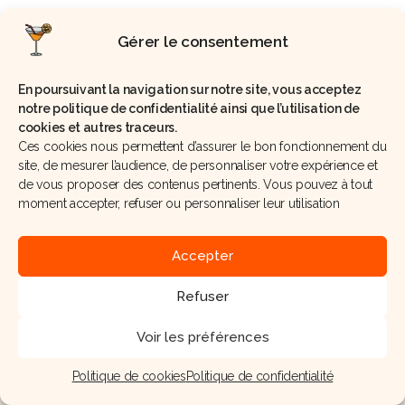
Gérer le consentement
Mentions légales
Politique de confidentialité
CGV
Cookies
L’abus d’alcool est dangereux pour la santé, consommez avec modération.
En poursuivant la navigation sur notre site, vous acceptez
©
Tresdou
– 2025 – Tous droits réservés | Site internet réalisé par l’agence web
Hé-
notre politique de confidentialité ainsi que l’utilisation de
site pas
cookies et autres traceurs.
Ces cookies nous permettent d’assurer le bon fonctionnement du
site, de mesurer l’audience, de personnaliser votre expérience et
de vous proposer des contenus pertinents. Vous pouvez à tout
moment accepter, refuser ou personnaliser leur utilisation
Accepter
Refuser
Voir les préférences
Politique de cookies
Politique de confidentialité
Accueil
Formation
Nos recettes
Actualités