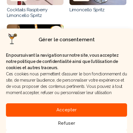
Cocktails Raspberry
Limoncello Spritz
Limoncello Spritz
Gérer le consentement
En poursuivant la navigation sur notre site, vous acceptez
notre politique de confidentialité ainsi que l’utilisation de
cookies et autres traceurs.
Débutant
Ces cookies nous permettent d’assurer le bon fonctionnement du
Cocktail Martini Sbagliato
site, de mesurer l’audience, de personnaliser votre expérience et
de vous proposer des contenus pertinents. Vous pouvez à tout
moment accepter, refuser ou personnaliser leur utilisation
Accepter
Mentions légales
Politique de confidentialité
CGV
Cookies
Refuser
L’abus d’alcool est dangereux pour la santé, consommez avec modération.