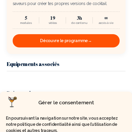
saveurs pour créer tes propres versions de cocktail.
5
19
3h
∞
modules
vidéos
de contenu
accès à vie
Découvre le programme
→
Equipements associés
Préparation
Gérer le consentement
Préparer l’infusion de thé Ispahan dans l’eau
minérale à température ambiante.
En poursuivant la navigation sur notre site, vous acceptez
notre politique de confidentialité ainsi que l’utilisation de
Filtrer délicatement l’infusion pour obtenir un liquide
cookies et autres traceurs.