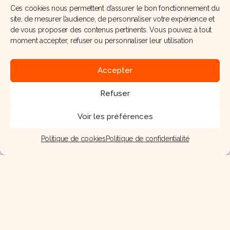
limpide.
Ces cookies nous permettent d’assurer le bon fonctionnement du
site, de mesurer l’audience, de personnaliser votre expérience et
Dans une flûte à champagne, verser 1,2 cl de la
de vous proposer des contenus pertinents. Vous pouvez à tout
préparation de thé.
moment accepter, refuser ou personnaliser leur utilisation
Ajouter doucement le champagne brut pour
préserver les bulles.
Accepter
Décorer avec les framboises et les pétales de rose
Refuser
pour une présentation élégante.
Voir les préférences
Tags :
Politique de cookies
Politique de confidentialité
Accueil
Formation
Nos recettes
Actualités
champagne
pétillant