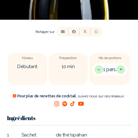
Partager sur
Niveau
Préparation
Nb de portions
Débutant
10
min
−
+
1 pers.
Pour plus de recettes de cocktail
, suivez nous sur nos réseaux :
Ingrédients
1
Sachet
de thé Ispahan