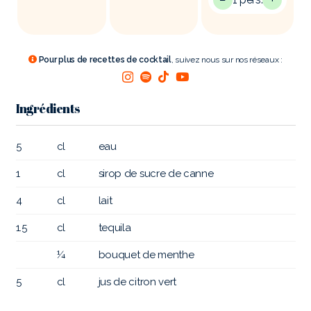
Pour plus de recettes de cocktail
, suivez nous sur nos réseaux :
Ingrédients
5
cl
eau
1
cl
sirop de sucre de canne
4
cl
lait
1.5
cl
tequila
¼
bouquet de menthe
5
cl
jus de citron vert