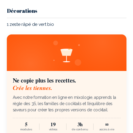
Décorations
1 zeste râpé de vert bio
Ne copie plus les recettes.
Crée les tiennes.
Avec notre formation en ligne en mixologie, apprends la
règle des 3S, les familles de cocktails et l’équilibre des
saveurs pour créer tes propres versions de cocktail.
5
19
3h
∞
modules
vidéos
de contenu
accès à vie