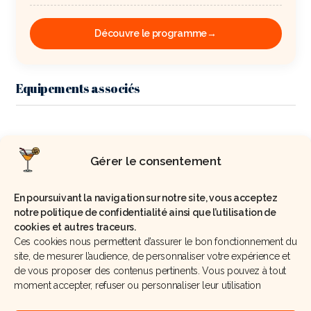
Découvre le programme
→
Equipements associés
Préparation
Gérer le consentement
Préparer un sirop en mélangeant l’eau et le sucre à
En poursuivant la navigation sur notre site, vous acceptez
feu doux jusqu’à dissolution complète.
notre politique de confidentialité ainsi que l’utilisation de
cookies et autres traceurs.
Laisser refroidir le sirop à température ambiante.
Ces cookies nous permettent d’assurer le bon fonctionnement du
site, de mesurer l’audience, de personnaliser votre expérience et
Mixer la menthe, le jus de citron vert, le lait et la
de vous proposer des contenus pertinents. Vous pouvez à tout
tequila.
moment accepter, refuser ou personnaliser leur utilisation