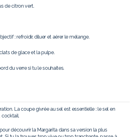
us de citron vert.
tif : refroidir, diluer et aérer le mélange.
clats de glace et la pulpe.
bord du verre si tu le souhaites.
tion. La coupe givrée au sel est essentielle : le sel en
 cocktail.
our découvrir la Margarita dans sa version la plus
nt. Si tu la trouves trop vive ou trop tranchante, passe à