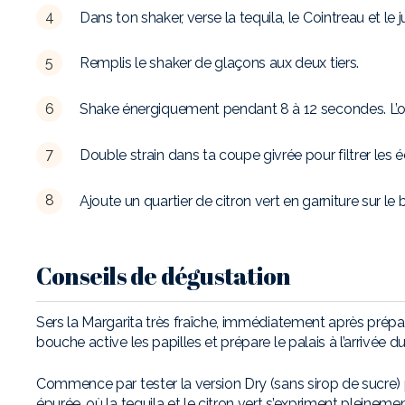
Dans ton shaker, verse la tequila, le Cointreau et le j
Remplis le shaker de glaçons aux deux tiers.
Shake énergiquement pendant 8 à 12 secondes. L’objec
Double strain dans ta coupe givrée pour filtrer les é
Ajoute un quartier de citron vert en garniture sur le 
Conseils de dégustation
Sers la Margarita très fraîche, immédiatement après prépara
bouche active les papilles et prépare le palais à l’arrivée du
Commence par tester la version Dry (sans sirop de sucre) p
épurée, où la tequila et le citron vert s’expriment pleineme