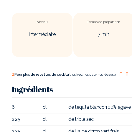
Niveau
Temps de préparation
Intermédiaire
7
min
Pour plus de recettes de cocktail
, suivez nous sur nos réseaux :
Ingrédients
6
cl
de tequila blanco 100% agave
2.25
cl
de triple sec
2.25
cl
de jus de citron vert frais