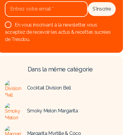
En vous inscrivant à la newsletter, vous
acceptez de recevoir les actus & recettes sucrées
de Tresdou.
Dans la même catégorie
Cocktail Division Bell
Smoky Melon Margarita
Margarita Myrtille & Coco