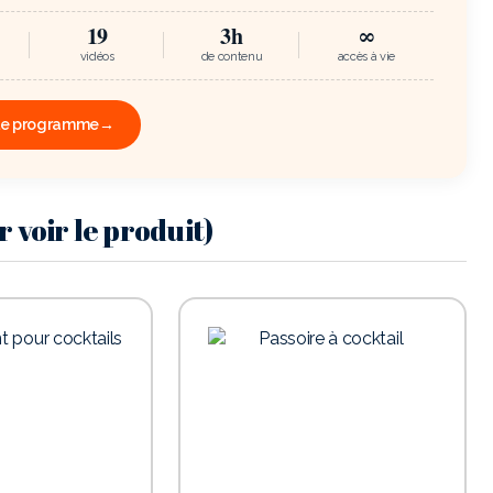
19
3h
∞
vidéos
de contenu
accès à vie
le programme
→
 voir le produit)