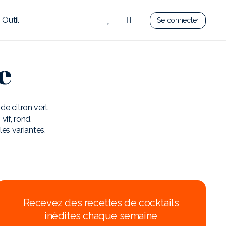
Outil
Se connecter
e
de citron vert
vif, rond,
es variantes.
Recevez des recettes de cocktails
inédites chaque semaine