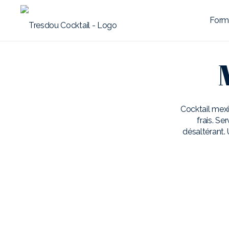
Form
Cocktail mexi
frais. Se
désaltérant.