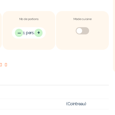
Nb de portions
Mode cuisine
−
+
1 pers.
(Cointreau)