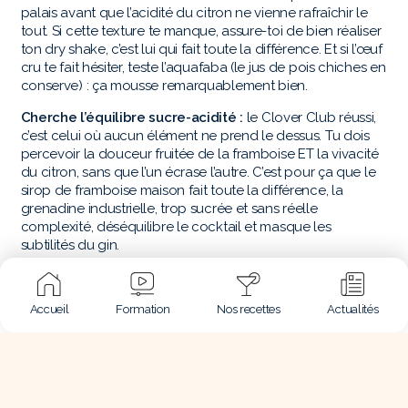
palais avant que l’acidité du citron ne vienne rafraîchir le
tout. Si cette texture te manque, assure-toi de bien réaliser
ton dry shake, c’est lui qui fait toute la différence. Et si l’œuf
cru te fait hésiter, teste l’aquafaba (le jus de pois chiches en
conserve) : ça mousse remarquablement bien.
Cherche l’équilibre sucre-acidité :
le Clover Club réussi,
c’est celui où aucun élément ne prend le dessus. Tu dois
percevoir la douceur fruitée de la framboise ET la vivacité
du citron, sans que l’un écrase l’autre. C’est pour ça que le
sirop de framboise maison fait toute la différence, la
grenadine industrielle, trop sucrée et sans réelle
complexité, déséquilibre le cocktail et masque les
subtilités du gin.
Pourquoi le Clover Club est
Accueil
Formation
Nos recettes
Actualités
un cocktail que tu dois
absolument maîtriser ?
Avant de foncer sur la
recette
, parlons de ce qui rend ce