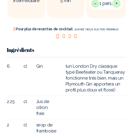
Intermédiaire
5
min
−
+
1 pers.
Pour plus de recettes de cocktail
, suivez nous sur nos réseaux :
Ingrédients
6
cl
Gin
(un London Dry classique
type Beefeater ou Tanqueray
fonctionne très bien, mais un
Plymouth Gin apportera un
profil plus doux et floral)
2.25
cl
Jus de
citron
frais
2
cl
sirop de
framboise