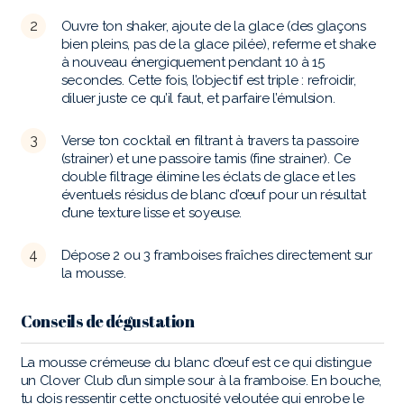
Ouvre ton shaker, ajoute de la glace (des glaçons
bien pleins, pas de la glace pilée), referme et shake
à nouveau énergiquement pendant 10 à 15
secondes. Cette fois, l’objectif est triple : refroidir,
diluer juste ce qu’il faut, et parfaire l’émulsion.
Verse ton cocktail en filtrant à travers ta passoire
(strainer) et une passoire tamis (fine strainer). Ce
double filtrage élimine les éclats de glace et les
éventuels résidus de blanc d’œuf pour un résultat
d’une texture lisse et soyeuse.
Dépose 2 ou 3 framboises fraîches directement sur
la mousse.
Conseils de dégustation
La mousse crémeuse du blanc d’œuf est ce qui distingue
un Clover Club d’un simple sour à la framboise. En bouche,
tu dois ressentir cette onctuosité veloutée qui enrobe le