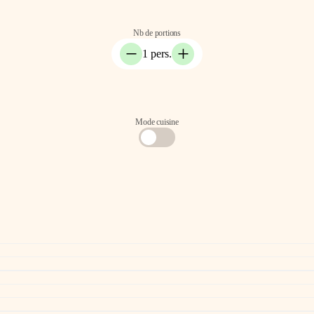
Nb de portions
−
+
1 pers.
Mode cuisine