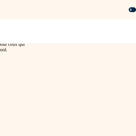
0
 pour ceux qui
ool.