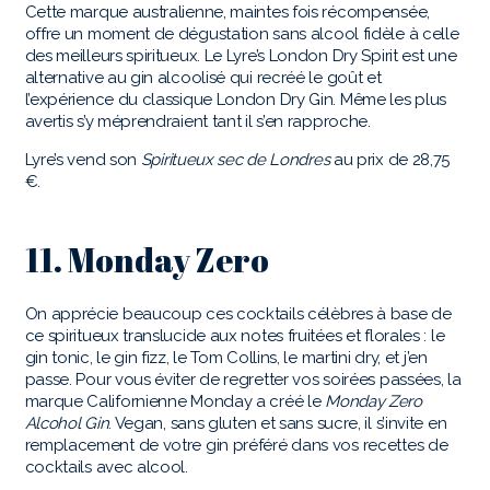
Cette marque australienne, maintes fois récompensée,
offre un moment de dégustation sans alcool fidèle à celle
des meilleurs spiritueux. Le Lyre’s London Dry Spirit est une
alternative au gin alcoolisé qui recréé le goût et
l’expérience du classique London Dry Gin. Même les plus
avertis s’y méprendraient tant il s’en rapproche.
Lyre’s vend son
Spiritueux sec de Londres
au prix de 28,75
€.
11. Monday Zero
On apprécie beaucoup ces cocktails célèbres à base de
ce spiritueux translucide aux notes fruitées et florales : le
gin tonic, le gin fizz, le Tom Collins, le martini dry, et j’en
passe. Pour vous éviter de regretter vos soirées passées, la
marque Californienne Monday a créé le
Monday Zero
Alcohol Gin
. Vegan, sans gluten et sans sucre, il s’invite en
remplacement de votre gin préféré dans vos recettes de
cocktails avec alcool.