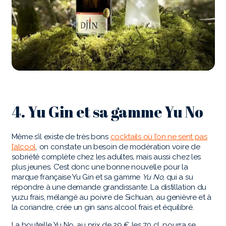
4. Yu Gin et sa gamme Yu No
Même s’il existe de très bons
cocktails où l’on ne sent pas
l’alcool
, on constate un besoin de modération voire de
sobriété complète chez les adultes, mais aussi chez les
plus jeunes. C’est donc une bonne nouvelle pour la
marque française Yu Gin et sa gamme
Yu No
, qui a su
répondre à une demande grandissante. La distillation du
yuzu frais, mélangé au poivre de Sichuan, au genièvre et à
la coriandre, crée un gin sans alcool frais et équilibré.
La bouteille Yu No, au prix de 29 € les 70 cl, pourra se