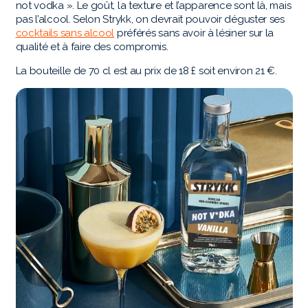
not vodka ». Le goût, la texture et l’apparence sont là, mais
pas l’alcool. Selon Strykk, on devrait pouvoir déguster ses
cocktails sans alcool
préférés sans avoir à lésiner sur la
qualité et à faire des compromis.
La bouteille de 70 cl est au prix de 18 £ soit environ 21 €.