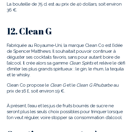
La bouteille de 75 cl est au prix de 40 dollars, soit environ
36 €.
12. Clean G
Fabriquée au Royaume-Uni, la marque Clean Co est l’idée
de Spencer Matthews. Il souhaitait pouvoir continuer à
déguster ses cocktails favoris, sans pour autant boire de
l’alcool. Il crée alors sa gamme
Clean Spirits
et relève le défi
d’imiter les plus grands spiritueux : le gin, le rhum, la tequila
et le whisky.
Clean Co propose le
Clean G
et le
Clean G Rhubarbe
au
prix de 16 £, soit environ 19 €.
À présent, l’eau et les jus de fruits bourrés de sucre ne
seront plus les seuls choix possibles pour trinquer lorsque
l’on veut réguler, voire stopper sa consommation d’alcool.