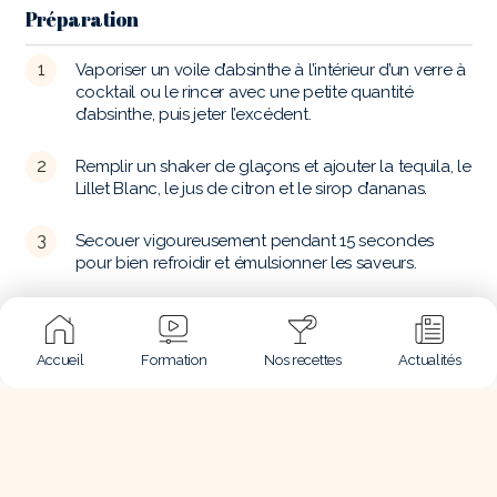
Préparation
Vaporiser un voile d’absinthe à l’intérieur d’un verre à
cocktail ou le rincer avec une petite quantité
d’absinthe, puis jeter l’excédent.
Remplir un shaker de glaçons et ajouter la tequila, le
Lillet Blanc, le jus de citron et le sirop d’ananas.
Secouer vigoureusement pendant 15 secondes
pour bien refroidir et émulsionner les saveurs.
Filtrer finement dans le verre préparé.
Accueil
Formation
Nos recettes
Actualités
Garnir d’un zeste de citron pour apporter une touche
d’arôme supplémentaire.
Tags :
lillet
recette de cocktails à la tequila