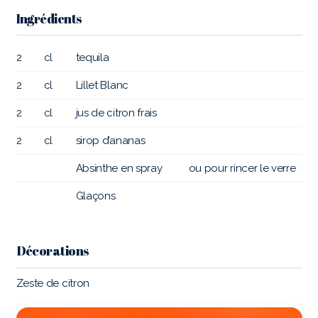
Ingrédients
2
cl
tequila
2
cl
Lillet Blanc
2
cl
jus de citron frais
2
cl
sirop d’ananas
Absinthe en spray
ou pour rincer le verre
Glaçons
Décorations
Zeste de citron