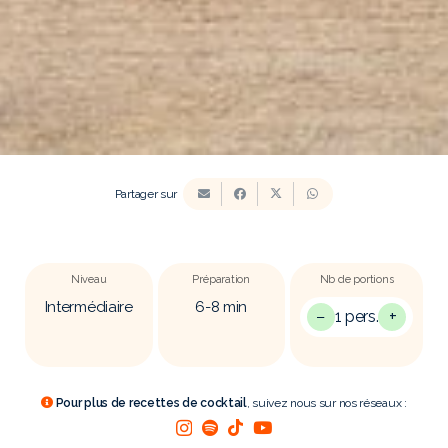
Partager sur
Niveau
Préparation
Nb de portions
Intermédiaire
6-8
min
−
+
1 pers.
Pour plus de recettes de cocktail
, suivez nous sur nos réseaux :