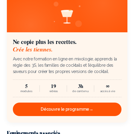
Ne copie plus les recettes.
Crée les tiennes.
Avec notre formation en ligne en mixologie, apprends la
règle des 3S, les familles de cocktails et l’équilibre des
saveurs pour créer tes propres versions de cocktail.
5
19
3h
∞
modules
vidéos
de contenu
accès à vie
Découvre le programme
→
Equipements associés