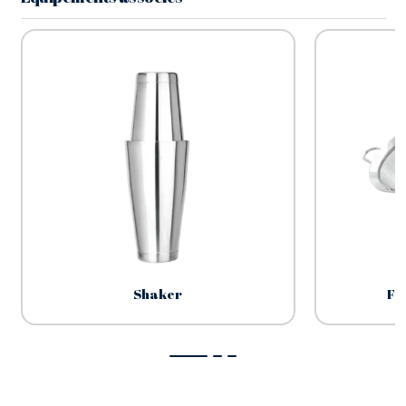
Shaker
Fi