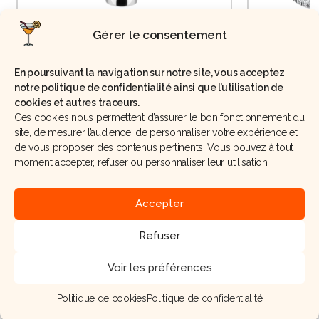
Gérer le consentement
Jigger
En poursuivant la navigation sur notre site, vous acceptez
notre politique de confidentialité ainsi que l’utilisation de
cookies et autres traceurs.
Ces cookies nous permettent d’assurer le bon fonctionnement du
site, de mesurer l’audience, de personnaliser votre expérience et
de vous proposer des contenus pertinents. Vous pouvez à tout
moment accepter, refuser ou personnaliser leur utilisation
Préparation
Accepter
Laver et couper la demi-pêche en morceaux.
Refuser
Verser le jus de pamplemousse et le jus d’orange
dans un shaker.
Voir les préférences
Ajouter les morceaux de pêche et agiter
Politique de cookies
Politique de confidentialité
énergiquement.
Accueil
Formation
Nos recettes
Actualités