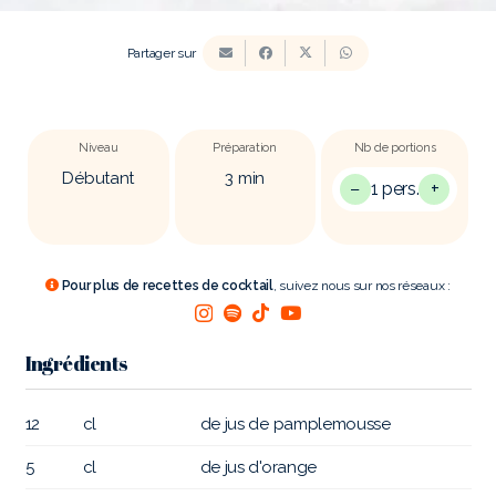
Partager sur
Niveau
Préparation
Nb de portions
Débutant
3
min
−
+
1 pers.
Pour plus de recettes de cocktail
, suivez nous sur nos réseaux :
Ingrédients
12
cl
de jus de pamplemousse
5
cl
de jus d'orange