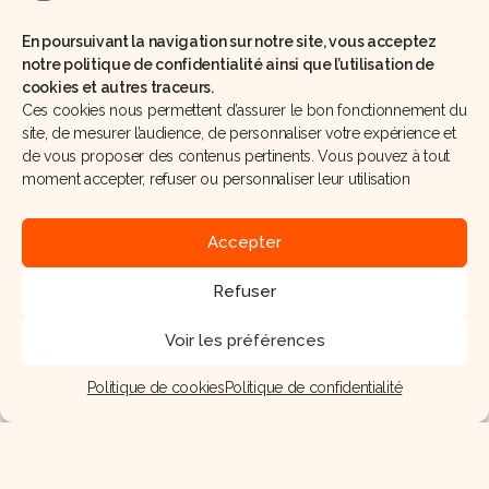
En poursuivant la navigation sur notre site, vous acceptez
notre politique de confidentialité ainsi que l’utilisation de
cookies et autres traceurs.
Ratafia de champagne
Ces cookies nous permettent d’assurer le bon fonctionnement du
site, de mesurer l’audience, de personnaliser votre expérience et
de vous proposer des contenus pertinents. Vous pouvez à tout
moment accepter, refuser ou personnaliser leur utilisation
Préparation
Accepter
Préparez votre verre highball en passant un pinceau
de grenadine sur le bord.
Refuser
Saupoudrez délicatement du sel fin sur le pourtour
Voir les préférences
du verre.
Politique de cookies
Politique de confidentialité
Accueil
Formation
Nos recettes
Actualités
Remplissez généreusement le verre de glace pilée.
Versez successivement le ratafia et le jus d’orange
sanguine.