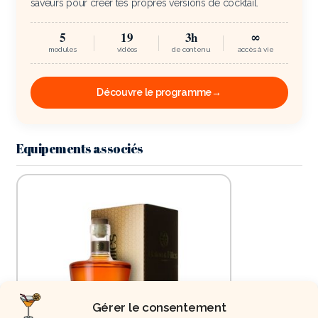
saveurs pour créer tes propres versions de cocktail.
5
19
3h
∞
modules
vidéos
de contenu
accès à vie
Découvre le programme
→
Equipements associés
Gérer le consentement