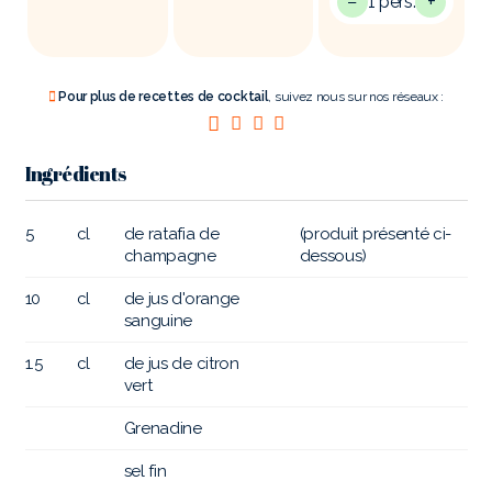
−
+
1 pers.
Pour plus de recettes de cocktail
, suivez nous sur nos réseaux :
Ingrédients
5
cl
de ratafia de
(produit présenté ci-
champagne
dessous)
10
cl
de jus d'orange
sanguine
1.5
cl
de jus de citron
vert
Grenadine
sel fin