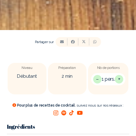
Partager sur
Niveau
Préparation
Nb de portions
Débutant
2
min
−
+
1 pers.
Pour plus de recettes de cocktail
, suivez nous sur nos réseaux :
Ingrédients