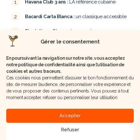
Havana Club 3 ans :
LA référence cubaine
Bacardi Carta Blanca :
un classique accessible
Plantation 3 Stars :
plus complexe, avec ses
notes de vanille
Gérer le consentement
Banks 5 Island :
pour ceux qui aiment un peu plus
En poursuivant la navigation sur notre site, vous acceptez
de caractère
notre politique de confidentialité ainsi que l’utilisation de
cookies et autres traceurs.
Si vous débutez, commencez avec un Havana Club 3 ans
Ces cookies nous permettent d’assurer le bon fonctionnement du
ou un Bacardi Carta Blanca, ce sont des rhums équilibrés
qui s’intègrent parfaitement dans les mojitos. Les plus
site, de mesurer l’audience, de personnaliser votre expérience et
aventureux pourront tester le Plantation 3 Stars qui
de vous proposer des contenus pertinents. Vous pouvez à tout
apporte des notes plus subtiles.
moment accepter, refuser ou personnaliser leur utilisation
Les 5 erreurs à éviter pour
Accepter
un mojito reussi
Refuser