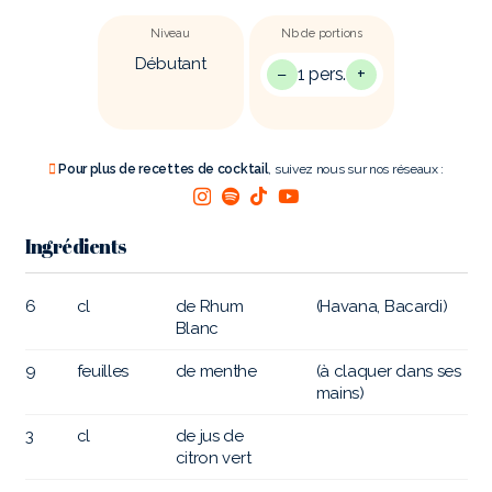
Niveau
Nb de portions
Débutant
−
+
1 pers.
Pour plus de recettes de cocktail
, suivez nous sur nos réseaux :
Ingrédients
6
cl
de Rhum
(Havana, Bacardi)
Blanc
9
feuilles
de menthe
(à claquer dans ses
mains)
3
cl
de jus de
citron vert